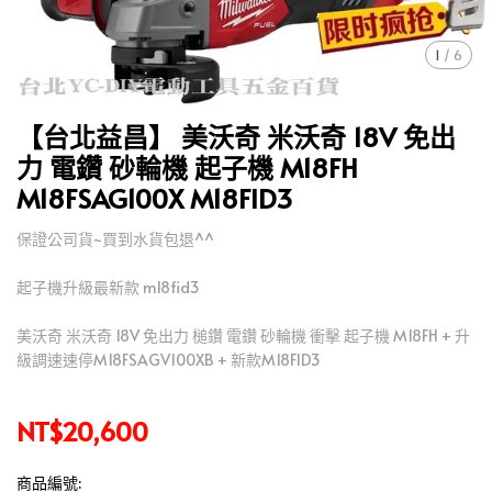
1
/
6
【台北益昌】 美沃奇 米沃奇 18V 免出
力 電鑽 砂輪機 起子機 M18FH
M18FSAG100X M18FID3
保證公司貨~買到水貨包退^^
起子機升級最新款 m18fid3
美沃奇 米沃奇 18V 免出力 槌鑽 電鑽 砂輪機 衝擊 起子機 M18FH + 升
級調速速停M18FSAGV100XB + 新款M18FID3
NT$20,600
商品編號: