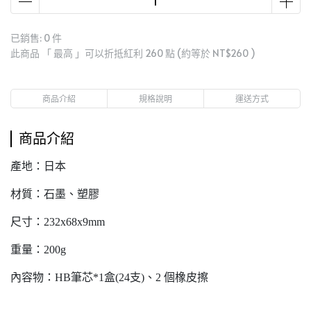
已銷售: 0 件
此商品 「 最高 」可以折抵紅利
260
點 (約等於
NT$260
)
商品介紹
規格說明
運送方式
商品介紹
產地：日本
材質：石墨、塑膠
尺寸：‎232x68x9mm
重量：200g
內容物：HB筆芯*1盒(24支)、2 個橡皮擦