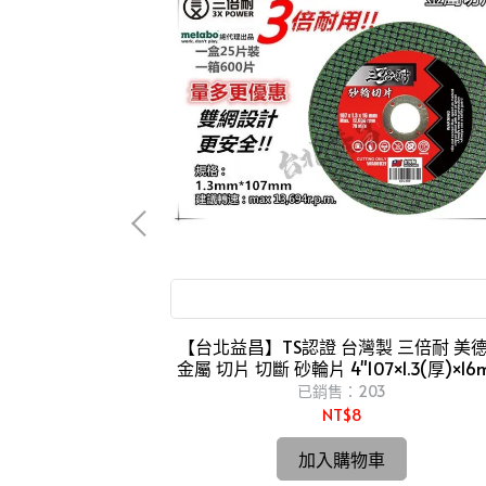
鑽石切片
三倍耐 切!! 美德寶 金屬切片
！專業級 日立
【台北益昌】TS認證 台灣製 三倍耐 美
力 原廠 鑽石切片 鑽
金屬 切片 切斷 砂輪片 4"107×1.3(厚)×16
用
雙網 安全
已銷售：203
NT$8
加入購物車