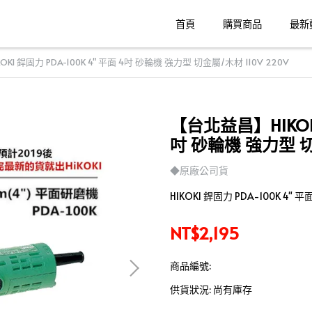
首頁
購買商品
最新
I 銲固力 PDA-100K 4" 平面 4吋 砂輪機 強力型 切金屬/木材 110V 220V
【台北益昌】HIKOKI
吋 砂輪機 強力型 切金
◆原廠公司貨
HIKOKI 銲固力 PDA-100K 4" 
NT$2,195
商品編號:
供貨狀況:
尚有庫存