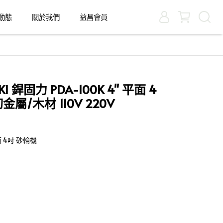
動態
關於我們
益昌會員
 銲固力 PDA-100K 4" 平面 4
屬/木材 110V 220V
平面 4吋 砂輪機