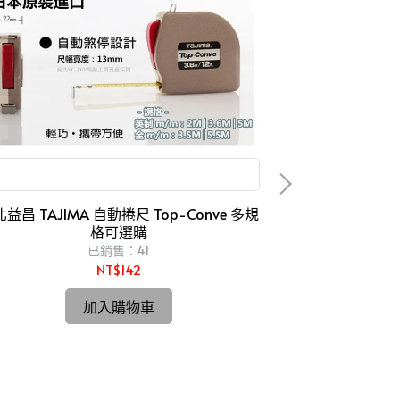
2米 3.6米 3.5米 5米 5.5米 捲尺 2m 5m
益昌 TAJIMA 自動捲尺 Top-Conve 多規
格可選購
HIK
已銷售：41
NT$142
【台北益昌】
Hitachi更名H
加入購物車