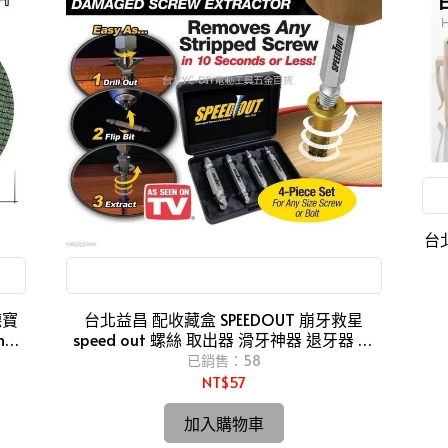
台北
滑牙神器 退牙器 電鑽 起子機
德寶
台北益昌 配收藏盒 SPEEDOUT 崩牙救星
mm
speed out 螺絲 取出器 滑牙神器 退牙器 電
鑽 起子機
已銷售：58
NT$57
加入購物車