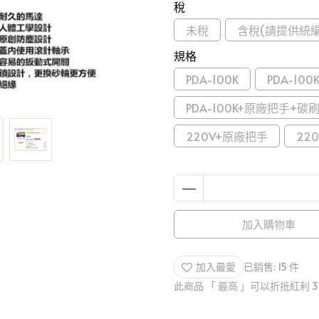
稅
未稅
含稅(請提供統編
規格
PDA-100K
PDA-10
PDA-100K+原廠把手+碳
220V+原廠把手
22
加入購物車
加入最愛
已銷售: 15 件
此商品 「 最高 」可以折抵紅利
3