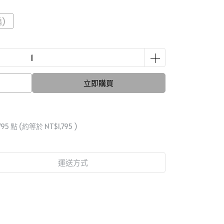
)
立即購買
795
點 (約等於
NT$1,795
)
運送方式