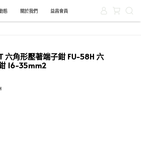
動態
關於我們
益昌會員
 六角形壓著端子鉗 FU-58H 六
16-35mm2
H