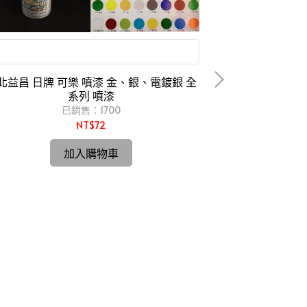
模型 噴畫 鋼彈 美術 、街頭藝術
北益昌 日牌 可樂 噴漆 金、銀、電鍍銀 全
系列 噴漆
已銷售：1700
NT$72
HIOKI CM
加入購物車
台北益昌 最新款
CM3281 328