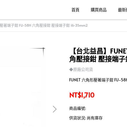
首頁
購買商品
最新
著端子鉗 FU-58H 六角壓接鉗 壓接端子鉗 16-35mm2
【台北益昌】FUNET
角壓接鉗 壓接端子鉗 
◆原廠公司貨
FUNET 六角形壓著端子鉗 FU-58
NT$1,710
商品編號:
供貨狀況:
尚有庫存