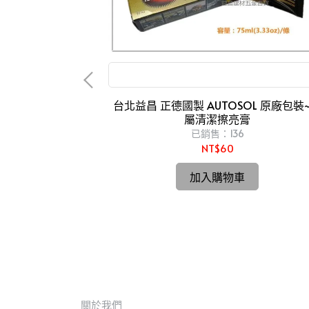
金屬亮光膏 磨砂膏 白鐵膏 金屬製品研磨 拋光
台北益昌 正德國製 AUTOSOL 原廠包裝
屬清潔擦亮膏
 F 超薄型 鉤錶
已銷售：136
NT$60
司貨㊣ HIOKI
薄型 鉤錶 交流 電表
加入購物車
關於我們