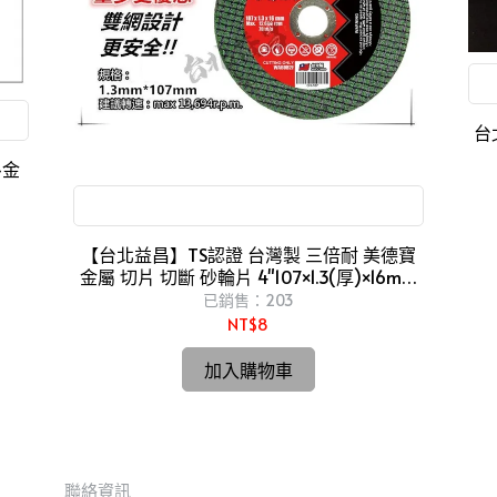
台
~金
三倍耐 切!! 美德寶 金屬切片
【台北益昌】TS認證 台灣製 三倍耐 美德寶
金屬 切片 切斷 砂輪片 4"107×1.3(厚)×16mm
雙網 安全
已銷售：203
NT$8
加入購物車
聯絡資訊