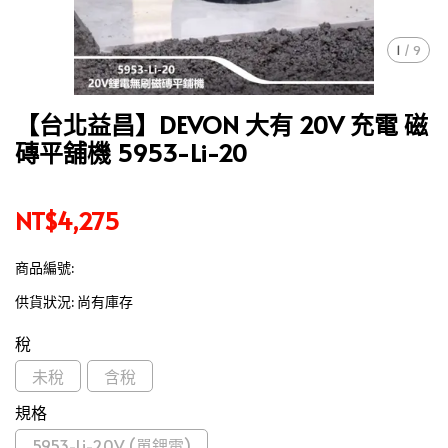
1
/
9
【台北益昌】DEVON 大有 20V 充電 磁
磚平舖機 5953-Li-20
NT$4,275
商品編號:
供貨狀況:
尚有庫存
稅
未稅
含稅
規格
5953-Li-20V (單鋰電)