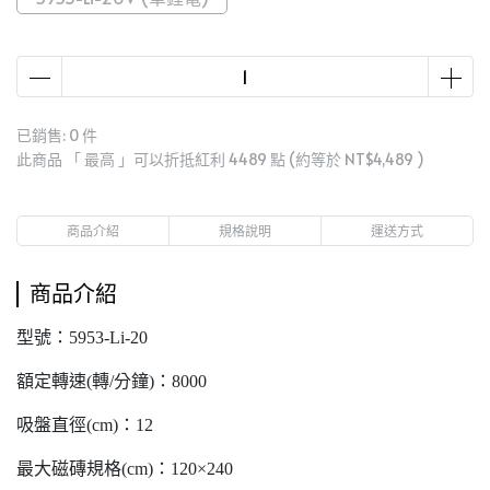
已銷售: 0 件
此商品 「 最高 」可以折抵紅利
4489
點 (約等於
NT$4,489
)
商品介紹
規格說明
運送方式
商品介紹
型號：5953-Li-20
額定轉速(轉/分鐘)：8000
吸盤直徑(cm)：12
最大磁磚規格(cm)：120×240