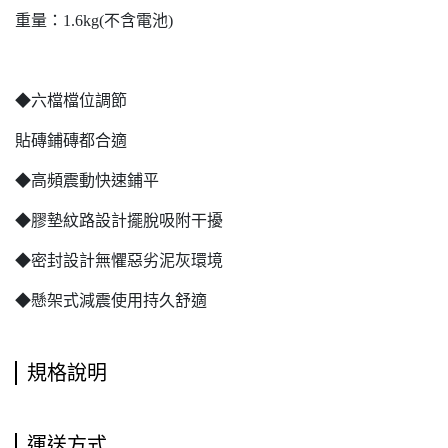
重量：1.6kg(不含電池)
◆六檔檔位調節
貼磚鋪磚都合適
◆高頻震動快速鋪平
◆膠墊紋路設計擺脫吸附干擾
◆密封設計無懼惡劣泥灰環境
◆懸架式減震使用持久舒適
規格說明
運送方式