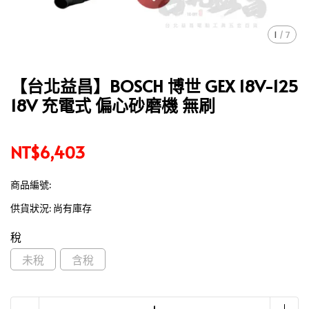
1
/
7
【台北益昌】BOSCH 博世 GEX 18V-125
18V 充電式 偏心砂磨機 無刷
NT$6,403
商品編號:
供貨狀況:
尚有庫存
稅
未稅
含稅