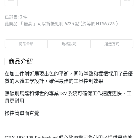
已銷售: 0 件
此商品 「 最高 」可以折抵紅利
6723
點 (約等於
NT$6,723
)
商品介紹
規格說明
運送方式
商品介紹
在加工件附近展現出色的平衡，同時掌墊和握把採用了最優
質的人體工學設計，確保最佳的工具控制效果
無碳刷馬達和博世的專業18V系統可確保工作速度更快、工
具更耐用
操控簡單而直覺
GEX 18V-125 Professional偏心砂磨機可為使用者提供最佳的