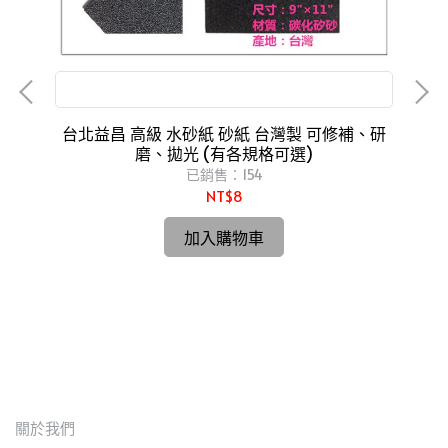
可修補、研磨、拋光
台北益昌 高級 水砂紙 砂紙 台灣製 可修補、研
磨、拋光 (有各規格可選)
m
已銷售：154
NT$8
一體
台
加入購物車
關於我們