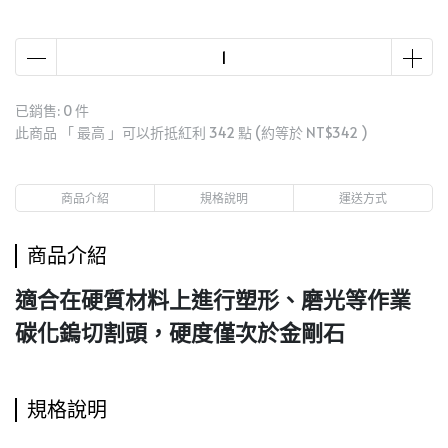
已銷售: 0 件
此商品 「 最高 」可以折抵紅利
342
點 (約等於
NT$342
)
商品介紹
規格說明
運送方式
商品介紹
適合在硬質材料上進行塑形、磨光等作業
碳化鎢切割頭，硬度僅次於金剛石
規格說明