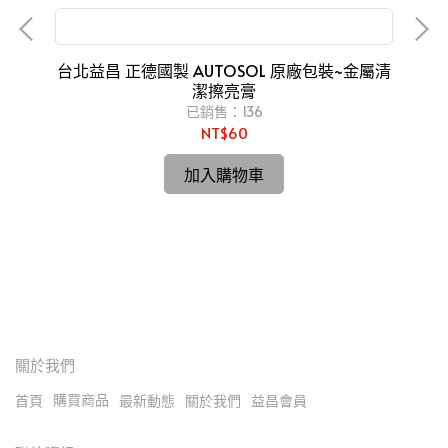
金屬亮光膏 磨砂膏 白鐵膏 金屬製品研磨 拋光
、研
台北益昌 正德國製 AUTOSOL 原廠包裝~金屬清
潔擦亮膏
已銷售：136
NT$60
【
切
加入購物車
關於我們
購買商品
首頁
最新動態
關於我們
益昌會員