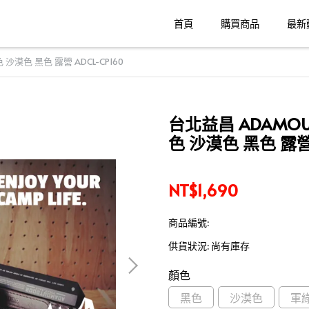
首頁
購買商品
最新
沙漠色 黑色 露營 ADCL-CP160
台北益昌 ADAMOU
色 沙漠色 黑色 露營 
NT$1,690
商品編號:
供貨狀況:
尚有庫存
顏色
黑色
沙漠色
軍