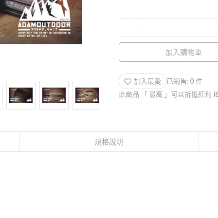
加入購物車
加入最愛
已銷售: 0 件
此商品 「 最高 」可以折抵紅利
1
規格說明