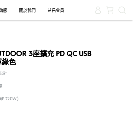
動態
關於我們
益昌會員
DOOR 3座擴充 PD QC USB
軍綠色
座設計
座
/PD20W)