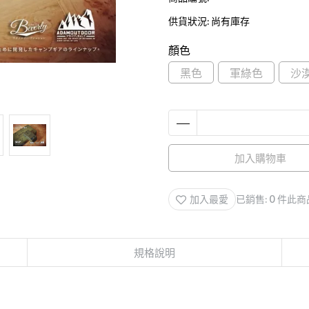
供貨狀況:
尚有庫存
顏色
黑色
軍綠色
沙
加入購物車
加入最愛
已銷售: 0 件
此商
規格說明