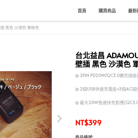
首頁
購買商品
最新
 壁插 黑色 沙漠色 軍綠色
台北益昌 ADAMOUT
壁插 黑色 沙漠色 
◍ 2PIN PD20W/QC3.0擴充插
◍ 2個USB快速充電座+3個AC插
◍ 最大20W急速快充對應(QC3.0
NT$399
商品編號: