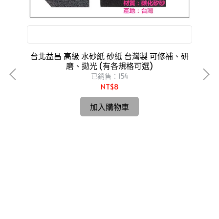
可修補、研磨、拋光
台北益昌 高級 水砂紙 砂紙 台灣製 可修補、研
磨、拋光 (有各規格可選)
已銷售：154
NT$8
台
o
加入購物車
磨手套