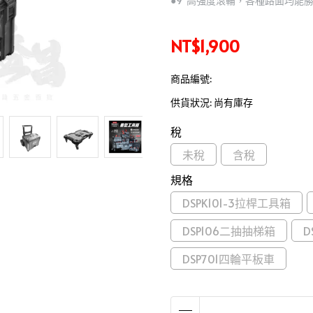
●9"高強度滾輪，各種路面均能
NT$1,900
商品編號:
供貨狀況:
尚有庫存
稅
未稅
含稅
規格
DSPK101-3拉桿工具箱
DSP106二抽抽梯箱
D
DSP701四輪平板車