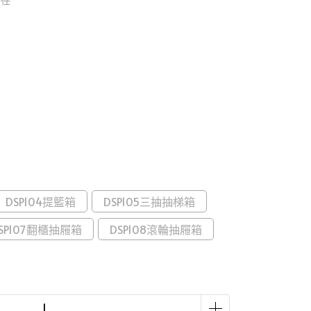
勝任
DSP104提籃箱
DSP105三抽抽梯箱
SP107翻櫃抽屜箱
DSP108滾輪抽屜箱