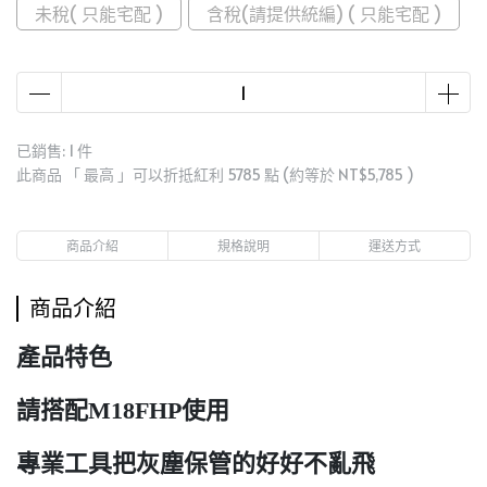
未稅( 只能宅配 )
含稅(請提供統編) ( 只能宅配 )
已銷售: 1 件
此商品 「 最高 」可以折抵紅利
5785
點 (約等於
NT$5,785
)
商品介紹
規格說明
運送方式
商品介紹
產品特色
請搭配M18FHP使用
專業工具把灰塵保管的好好不亂飛