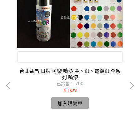
模型 噴畫 鋼彈 美術 、街頭藝術
台北益昌 日牌 可樂 噴漆 金、銀、電鍍銀 全系
列 噴漆
已銷售：1700
NT$72
加入購物車