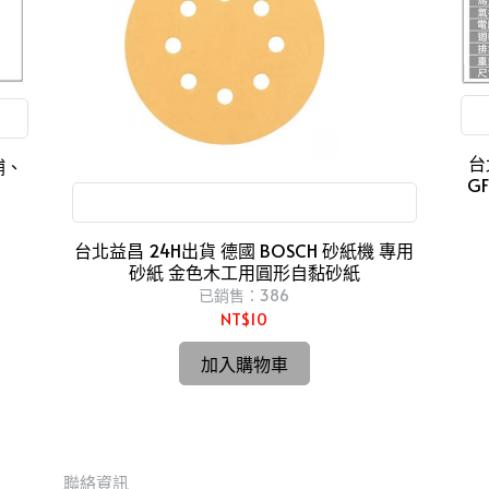
台
補、
GF
適用於研磨木材、油漆、亮光漆、粗灰泥
台北益昌 24H出貨 德國 BOSCH 砂紙機 專用
砂紙 金色木工用圓形自黏砂紙
已銷售：386
NT$10
加入購物車
聯絡資訊