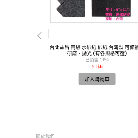
輪片 砂紙
可修補、研磨、拋光
to 平面 砂布輪
台北益昌 高級 水砂紙 砂紙 台灣製 可修
輪機用
研磨、拋光 (有各規格可選)
已銷售：154
NT$8
加入購物車
關於我們