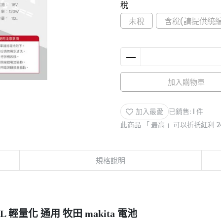
稅
未稅
含稅(請提供統編
加入購物車
加入最愛
已銷售: 1 件
此商品 「 最高 」可以折抵紅利
2
規格說明
L 輕量化 通用 牧田 makita 電池