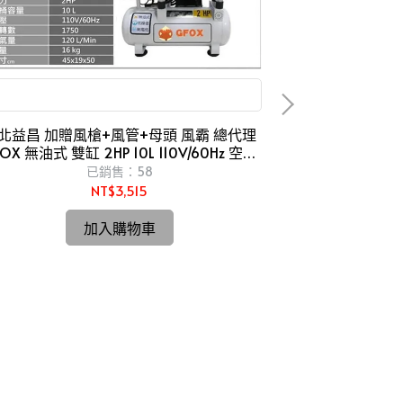
GFOX 無油式 雙缸 2HP 10L 110V/60Hz 空壓機
木頭 木
北益昌 加贈風槍+風管+母頭 風霸 總代理
台北益昌 正日本
OX 無油式 雙缸 2HP 10L 110V/60Hz 空壓
4"
機 壓縮機
已銷售：58
NT$3,515
加入購物車