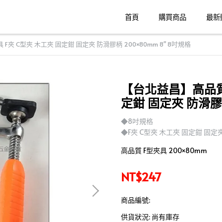
首頁
購買商品
最新
夾 C型夾 木工夾 固定鉗 固定夾 防滑膠柄 200×80mm 8" 8吋規格
【台北益昌】高品質 
定鉗 固定夾 防滑膠柄
◆8吋規格
◆F夾 C型夾 木工夾 固定鉗 固定
高品質 F型夾具 200×80mm
NT$247
商品編號:
供貨狀況:
尚有庫存