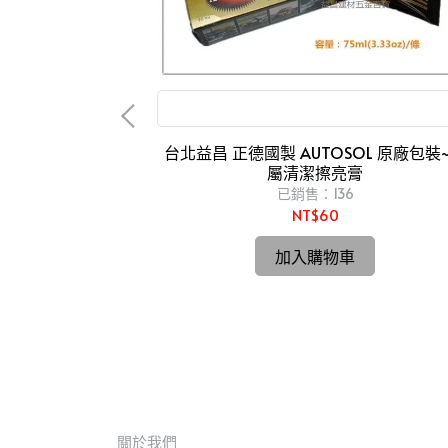
金屬亮光膏 磨砂膏 白鐵膏 金屬製品研磨 拋光
台北益昌 正德國製 AUTOSOL 原廠包裝
屬清潔擦亮膏
用 木頭 木材 研磨 拋光 砂輪片 砂紙
已銷售：136
NT$60
士 平面 砂布輪 各
加入購物車
關於我們