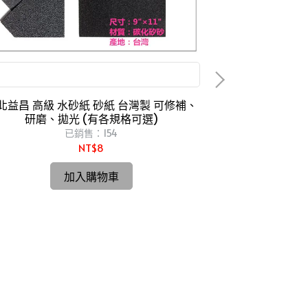
可修補、研磨、拋光
北益昌 高級 水砂紙 砂紙 台灣製 可修補、
研磨、拋光 (有各規格可選)
已銷售：154
NT$8
台北益昌 德國 B
加入購物車