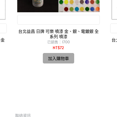
模型 噴畫 鋼彈 美術 、街頭藝術
台北益昌 日牌 可樂 噴漆 金、銀、電鍍銀 全
系列 噴漆
~金
台
已銷售：1700
NT$72
加入購物車
聯絡資訊