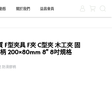
動態
關於我們
益昌會員
F型夾具 F夾 C型夾 木工夾 固
 200×80mm 8" 8吋規格
夾 防滑膠柄