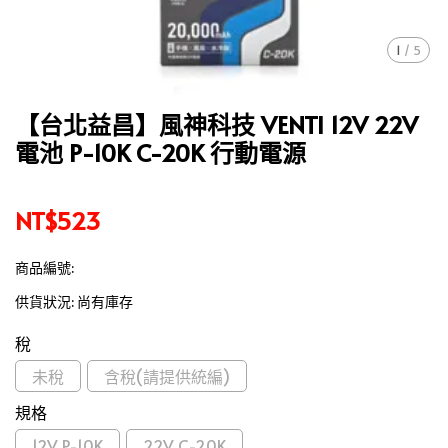
1
/
5
【台北益昌】風神科技 VENTI 12V 22V
電池 P-10K C-20K 行動電源
NT$523
商品編號:
供貨狀況:
尚有庫存
稅
未稅
含稅(請提供統編)
規格
12V P-10K
22V C-20K