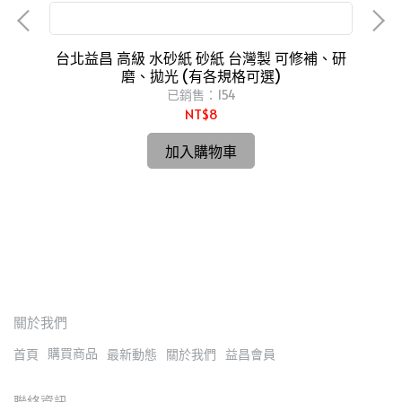
可修補、研磨、拋光
台北益昌 高級 水砂紙 砂紙 台灣製 可修補、研
磨、拋光 (有各規格可選)
m
已銷售：154
NT$8
一體
台
o
加入購物車
關於我們
購買商品
首頁
最新動態
關於我們
益昌會員
聯絡資訊