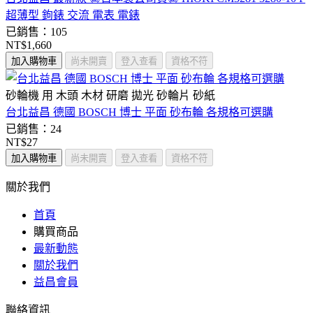
超薄型 鉤錶 交流 電表 電錶
已銷售：105
NT$1,660
加入購物車
尚未開賣
登入查看
資格不符
砂輪機 用 木頭 木材 研磨 拋光 砂輪片 砂紙
台北益昌 德國 BOSCH 博士 平面 砂布輪 各規格可選購
已銷售：24
NT$27
加入購物車
尚未開賣
登入查看
資格不符
關於我們
首頁
購買商品
最新動態
關於我們
益昌會員
聯絡資訊