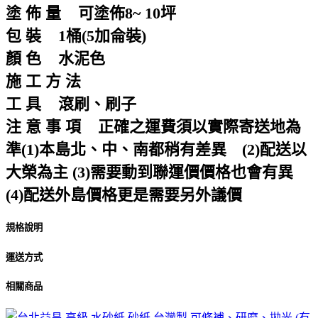
塗 佈 量 可塗佈8~ 10坪
包 裝 1桶(5加侖裝)
顏 色 水泥色
施 工 方 法
工 具 滾刷、刷子
注 意 事 項 正確之運費須以實際寄送地為
準(1)本島北、中、南都稍有差異 (2)配送以
大榮為主 (3)需要動到聯運價價格也會有異
(4)配送外島價格更是需要另外議價
規格說明
運送方式
相關商品