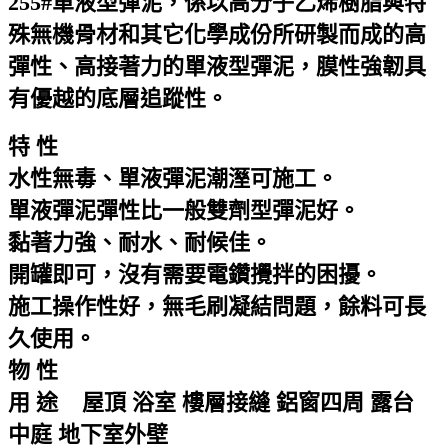
255#單液型彈泥，係以高分子乙烯樹脂與特
殊無機骨材和其它化學成份所研製而成的高
彈性、高接著力的單液型彈泥，膜性強韌具
有優越的底層追蹤性。
特 性
水性無毒、單液彈泥潮溼可施工。
單液彈泥彈性比一般雙劑型彈泥好。
黏著力強、耐水、耐候佳。
開罐即可，沒有需要電鑽攪拌的困擾。
施工操作性好，無毛刷凝結問題，餘料可長
久使用。
物 性
用 途 屋頂 浴室 樓層接縫 鋁窗四周 露台
中庭 地下室外壁