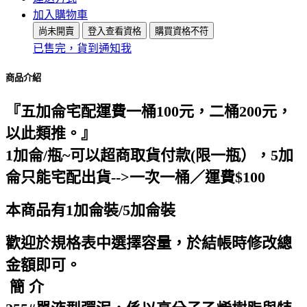
加入購物車
尚未開賣
登入查看資格
購買資格不符
已售完，貨到通知我
商品介紹
『五加侖宅配運費一桶100元，二桶200元，
以此類推。』
1加侖/瓶~可以超商取貨付款(限一瓶），5加
侖只能宅配出貨-->一次一桶／運費$100
本商品有1加侖裝/5加侖裝
歡迎於規格表中選擇容量，於結帳時修改總
金額即可。
簡 介