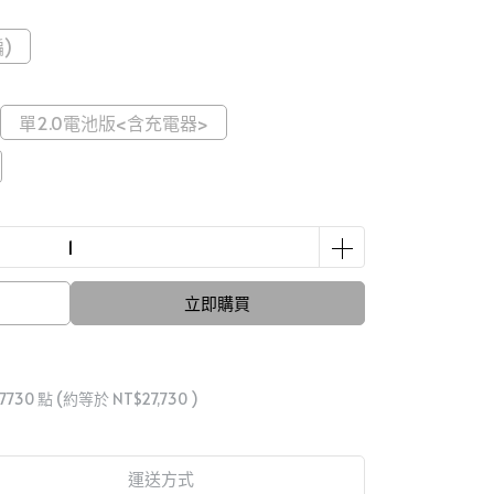
)
單2.0電池版<含充電器>
立即購買
7730
點 (約等於
NT$27,730
)
運送方式