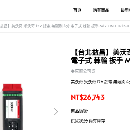
首頁
購買商品
最新
昌】美沃奇 米沃奇 12V 鋰電 無碳刷 4分 電子式 棘輪 扳手 M12 ONEFTR12-
【台北益昌】美沃奇 
電子式 棘輪 扳手 M1
◆原廠公司貨
美沃奇 米沃奇 12V 鋰電 無碳刷 4分
NT$26,743
商品編號:
供貨狀況:
尚有庫存