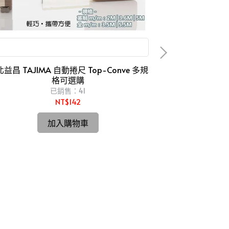
2米 3.6米 3.5米 5米 5.5米 捲尺 2m 5m
益昌 TAJIMA 自動捲尺 Top-Conve 多規
格可選購
HIK
已銷售：41
NT$142
【台北益昌】
Hitachi更名H
加入購物車