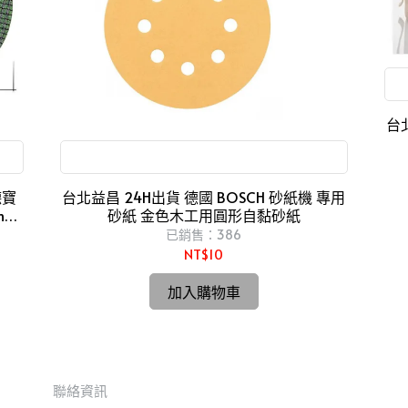
台北
適用於研磨木材、油漆、亮光漆、粗灰泥
德寶
台北益昌 24H出貨 德國 BOSCH 砂紙機 專用
mm
砂紙 金色木工用圓形自黏砂紙
已銷售：386
NT$10
加入購物車
聯絡資訊