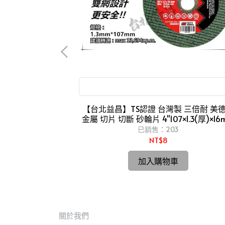
鑽石切片
三倍耐 切!! 美德寶 金屬切片
！專業級 日立
【台北益昌】TS認證 台灣製 三倍耐 美
力 原廠 鑽石切片 鑽
金屬 切片 切斷 砂輪片 4"107×1.3(厚)×16
用
雙網 安全
已銷售：203
NT$8
加入購物車
關於我們