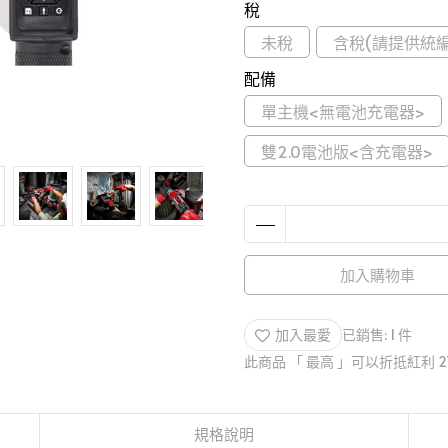
稅
未稅
含稅(請提供統編
配備
單主機<無電池充電器>
雙2.0電池版<含充電器>
加入購物車
加入最愛
已銷售: 1 件
此商品 「 最高 」可以折抵紅利
2
規格說明