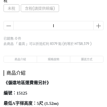
稅
未稅
含稅(請提供統編)
已銷售: 0 件
此商品 「 最高 」可以折抵紅利
8379
點 (約等於
NT$8,379
)
商品介紹
規格說明
運送方式
商品介紹
《偏遠地區運費需另計》
編號：15125
最低A字梯高度：5尺 (1.52m)