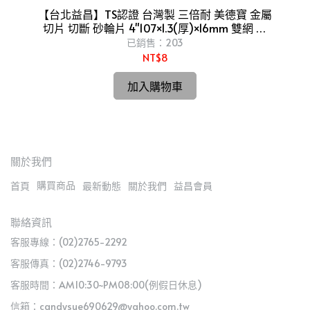
【台北益昌】TS認證 台灣製 三倍耐 美德寶 金屬
切片 切斷 砂輪片 4"107×1.3(厚)×16mm 雙網 安
全
已銷售：203
NT$8
加入購物車
關於我們
購買商品
首頁
最新動態
關於我們
益昌會員
聯絡資訊
客服專線：(02)2765-2292
客服傳真：(02)2746-9793
客服時間：AM10:30~PM08:00(例假日休息)
信箱：candysue690629@yahoo.com.tw