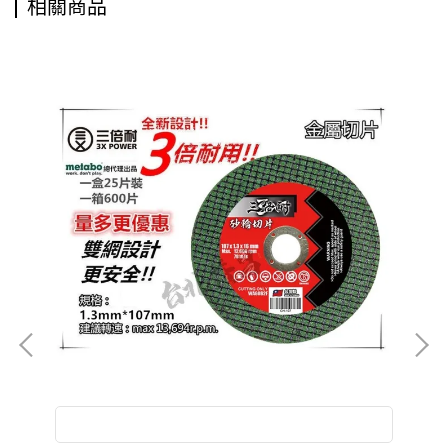
相關商品
台
吸
三倍耐 切!! 美德寶 金屬切片