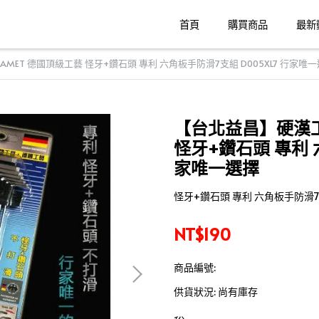
首頁
購買商品
最新
MET 德國頂級工藝 怪牙+鑽石頭 專利 六角板手防滑7支組 D005XL7 行家唯
【台北益昌】硬漢工具
怪牙+鑽石頭 專利 六
家唯一選擇
怪牙+鑽石頭 專利 六角板手防滑7支
NT$190
商品編號:
供貨狀況:
尚有庫存