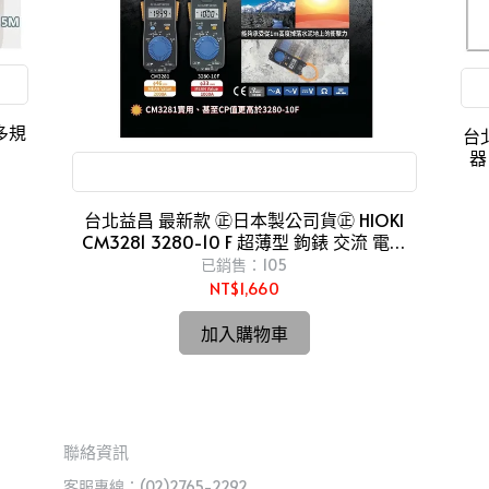
台北
器
HIOKI CM3281 3280-10 F 超薄型 鉤錶
台北益昌 最新款 ㊣日本製公司貨㊣ HIOKI
CM3281 3280-10 F 超薄型 鉤錶 交流 電表
電錶
已銷售：105
NT$1,660
加入購物車
聯絡資訊
客服專線：(02)2765-2292