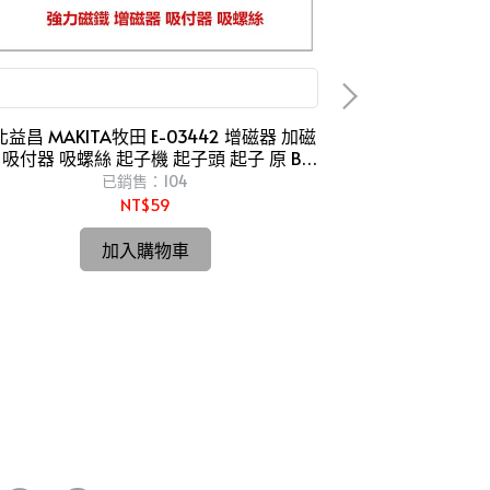
E-03442 增磁器
益昌 MAKITA牧田 E-03442 增磁器 加磁
 吸付器 吸螺絲 起子機 起子頭 起子 原 B-
G
42422
已銷售：104
NT$59
台北益昌 送砂輪片 日
G10SS2 4" 
加入購物車