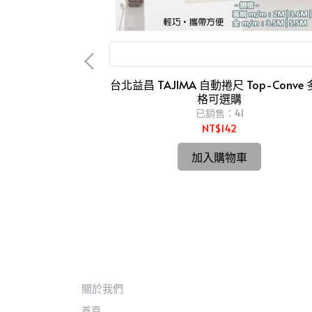
2米 3.6米 3.5米 5米 5.5米 捲尺 2m 5m
台北益昌 TAJIMA 自動捲尺 Top-Conve 多規
格可選購
輪機
已銷售：41
NT$142
hi 更名 HiKOKI
磨 G10SS 新版
加入購物車
關於我們
首頁