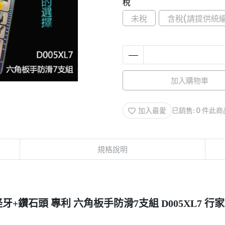
稅
未稅
含稅(請提供統編
加入購物車
加入最愛
已銷售: 0 件
此商
規格說明
怪牙+鑽石頭 專利 六角板手防滑7支組 D005XL7 行