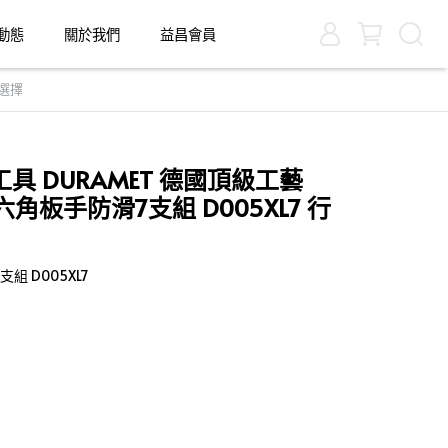
動態
關於我們
益昌會員
一選擇
 DURAMET 德國頂級工藝
角板手防滑7支組 D005XL7 行
組 D005XL7