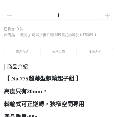
已銷售: 0 件
此商品 「 最高 」可以折抵紅利
389
點 (約等於
NT$389
)
商品介紹
規格說明
運送方式
商品介紹
【 No.775超薄型棘輪起子組 】
高度只有20mm，
棘輪式可正逆轉，狹窄空間專用
產品重量:80g