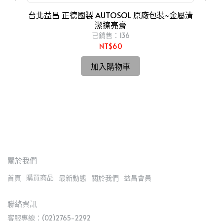
台北益昌 正德國製 AUTOSOL 原廠包裝~金屬清
潔擦亮膏
已銷售：136
NT$60
油
台
o
加入購物車
關於我們
購買商品
首頁
最新動態
關於我們
益昌會員
聯絡資訊
客服專線：(02)2765-2292