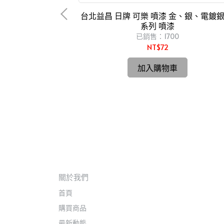
台北益昌 日牌 可樂 噴漆 金、銀、電鍍銀
系列 噴漆
已銷售：1700
NT$72
 F 超薄型 鉤錶
加入購物車
司貨㊣ HIOKI
薄型 鉤錶 交流 電表
關於我們
首頁
購買商品
最新動態