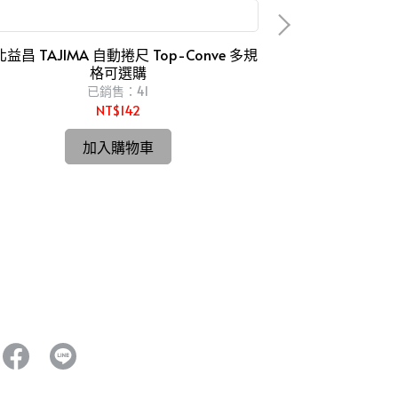
2米 3.6米 3.5米 5米 5.5米 捲尺 2m 5m
益昌 TAJIMA 自動捲尺 Top-Conve 多規
格可選購
HIOKI CM
已銷售：41
NT$142
台北益昌 最新款
CM3281 328
加入購物車