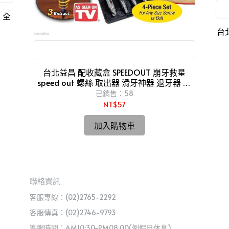
 全
台北
滑牙神器 退牙器 電鑽 起子機
台北益昌 配收藏盒 SPEEDOUT 崩牙救星
speed out 螺絲 取出器 滑牙神器 退牙器 電
鑽 起子機
已銷售：58
NT$57
加入購物車
聯絡資訊
客服專線：(02)2765-2292
客服傳真：(02)2746-9793
客服時間：AM10:30~PM08:00(例假日休息)