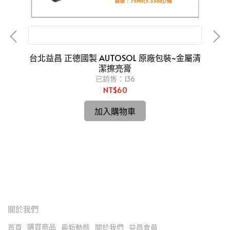
金屬亮光膏 磨砂膏 白鐵膏 金屬製品研磨 拋光
台北益昌 正德國製 AUTOSOL 原廠包裝~金屬清
潔擦亮膏
已銷售：136
NT$60
台
o
加入購物車
關於我們
購買商品
首頁
最新動態
關於我們
益昌會員