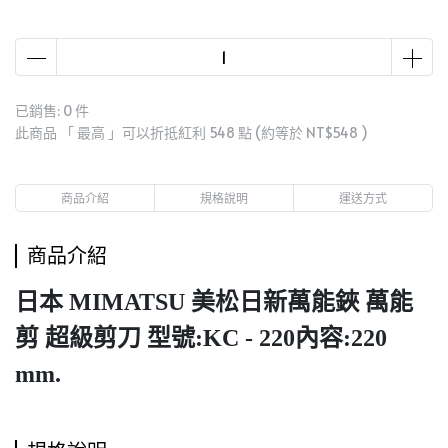
已銷售: 0 件
此商品 「 最高 」可以折抵紅利
548
點 (約等於
NT$548
)
商品介紹
規格說明
運送方式
商品介紹
日本 MIMATSU 美松日新萬能鋏 萬能
剪 超級剪刀 型號:KC - 220內容:220
mm.