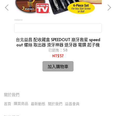
台
吸
滑牙神器 退牙器 電鑽 起子機
hi
台北益昌 配收藏盒 SPEEDOUT 崩牙救星 speed
水泥
out 螺絲 取出器 滑牙神器 退牙器 電鑽 起子機
已銷售：58
NT$57
加入購物車
關於我們
購買商品
首頁
最新動態
關於我們
益昌會員