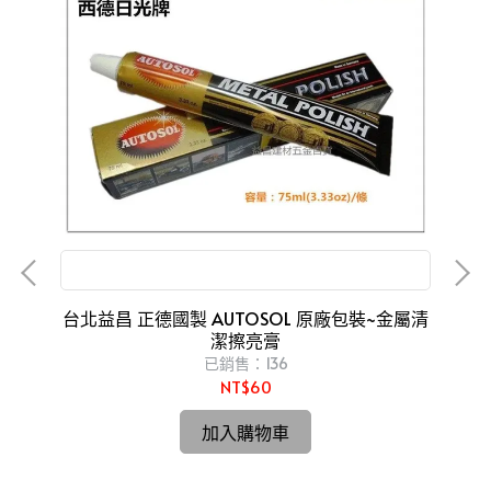
金屬亮光膏 磨砂膏 白鐵膏 金屬製品研磨 拋光
台北益昌 正德國製 AUTOSOL 原廠包裝~金屬清
潔擦亮膏
已銷售：136
NT$60
規格
【
切
加入購物車