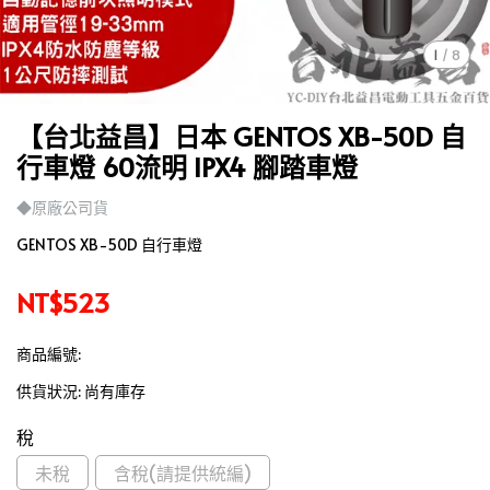
1
/
8
【台北益昌】日本 GENTOS XB-50D 自
行車燈 60流明 IPX4 腳踏車燈
◆原廠公司貨
GENTOS XB-50D 自行車燈
NT$523
商品編號:
供貨狀況:
尚有庫存
稅
未稅
含稅(請提供統編)