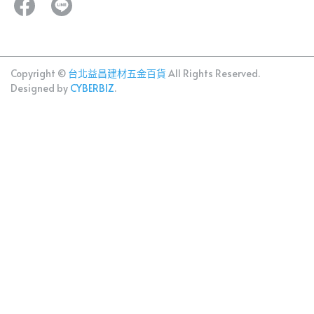
Copyright ©
台北益昌建材五金百貨
All Rights Reserved.
Designed by
CYBERBIZ
.