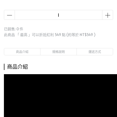
已銷售: 0 件
此商品 「 最高 」可以折抵紅利
549
點 (約等於
NT$549
)
商品介紹
規格說明
運送方式
商品介紹