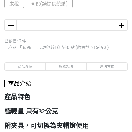
未稅
含稅(請提供統編)
已銷售: 0 件
此商品 「 最高 」可以折抵紅利
448
點 (約等於
NT$448
)
商品介紹
規格說明
運送方式
商品介紹
產品特色
極輕量 只有32公克
附夾具，可切換為夾帽燈使用