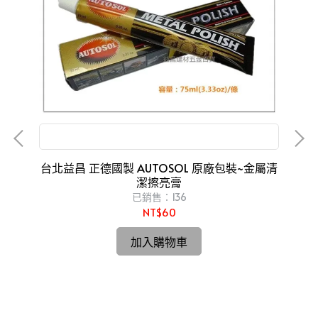
金屬亮光膏 磨砂膏 白鐵膏 金屬製品研磨 拋光
台北
台北益昌 正德國製 AUTOSOL 原廠包裝~金屬清
潔擦亮膏
已銷售：136
NT$60
調速
 ET
加入購物車