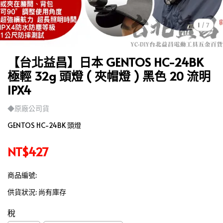
1
/
7
【台北益昌】日本 GENTOS HC-24BK
極輕 32g 頭燈 ( 夾帽燈 ) 黑色 20 流明
IPX4
◆原廠公司貨
GENTOS HC-24BK 頭燈
NT$427
商品編號:
供貨狀況:
尚有庫存
稅