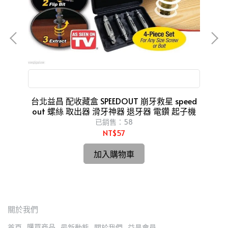
(單
滑牙神器 退牙器 電鑽 起子機
台北益昌 配收藏盒 SPEEDOUT 崩牙救星 speed
台北益昌 三倍耐
out 螺絲 取出器 滑牙神器 退牙器 電鑽 起子機
已銷售：58
NT$57
加入購物車
關於我們
購買商品
首頁
最新動態
關於我們
益昌會員