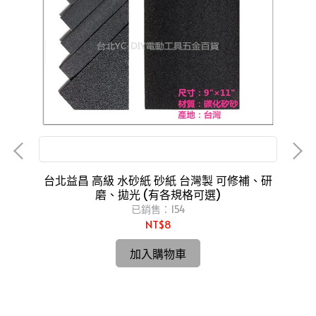
可修補、研磨、拋光
台北益昌 高級 水砂紙 砂紙 台灣製 可修補、研
磨、拋光 (有各規格可選)
已銷售：154
NT$8
台
加入購物車