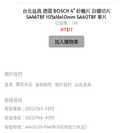
一體
台北益昌 德國 BOSCH 4" 砂輪片 白鐵切片
台
SA46TBF 105x16x1.0mm SA60TBF 單片
已銷售：176
NT$17
加入購物車
關於我們
購買商品
首頁
最新動態
關於我們
益昌會員
聯絡資訊
客服專線：(02)2765-2292
客服傳真：(02)2746-9793
客服時間：AM10:30~PM08:00(例假日休息)