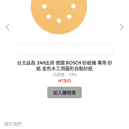
磁器
22
適用於研磨木材、油漆、亮光漆、粗灰泥
台北益昌 24H出貨 德國 BOSCH 砂紙機 專用 砂
台
紙 金色木工用圓形自黏砂紙
o
已銷售：386
NT$10
加入購物車
關於我們