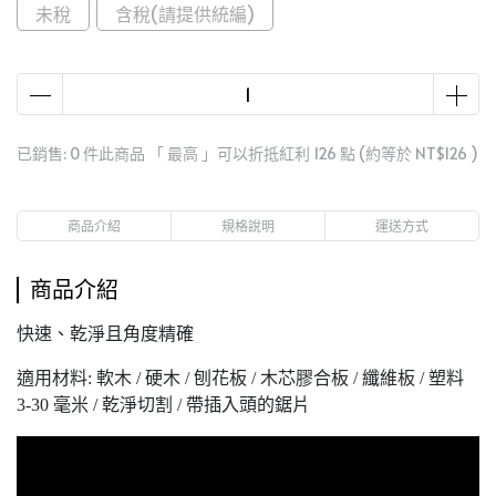
未稅
含稅(請提供統編)
已銷售: 0 件
此商品 「 最高 」可以折抵紅利
126
點 (約等於
NT$126
)
商品介紹
規格說明
運送方式
商品介紹
快速、乾淨且角度精確
適用材料: 軟木 / 硬木 / 刨花板 / 木芯膠合板 / 纖維板 / 塑料
3-30 毫米 / 乾淨切割 / 帶插入頭的鋸片