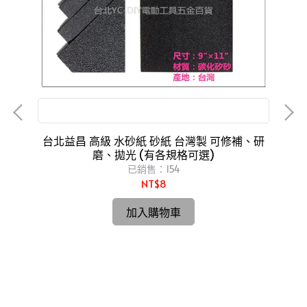
可修補、研磨、拋光
磁器
台北益昌 高級 水砂紙 砂紙 台灣製 可修補、研
22
磨、拋光 (有各規格可選)
已銷售：154
NT$8
台
o
加入購物車