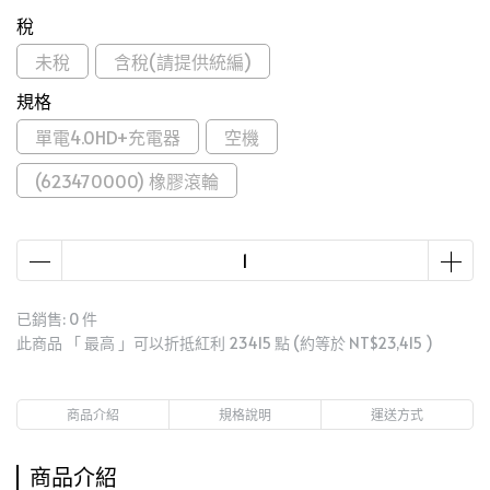
稅
未稅
含稅(請提供統編)
規格
單電4.0HD+充電器
空機
(623470000) 橡膠滾輪
已銷售: 0 件
此商品 「 最高 」可以折抵紅利
23415
點 (約等於
NT$23,415
)
商品介紹
規格說明
運送方式
商品介紹