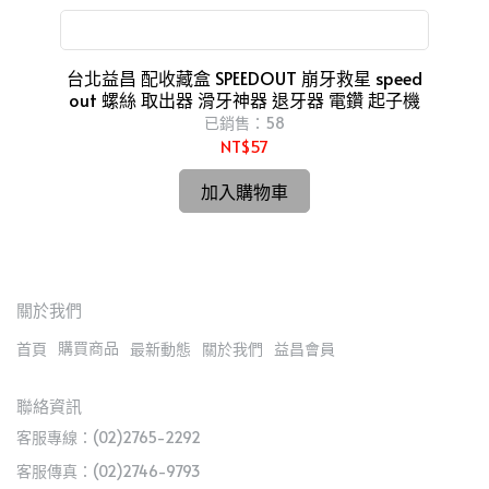
滑牙神器 退牙器 電鑽 起子機
台北益昌 配收藏盒 SPEEDOUT 崩牙救星 speed
台北益昌 三倍耐
out 螺絲 取出器 滑牙神器 退牙器 電鑽 起子機
已銷售：58
NT$57
加入購物車
關於我們
購買商品
首頁
最新動態
關於我們
益昌會員
聯絡資訊
客服專線：(02)2765-2292
客服傳真：(02)2746-9793