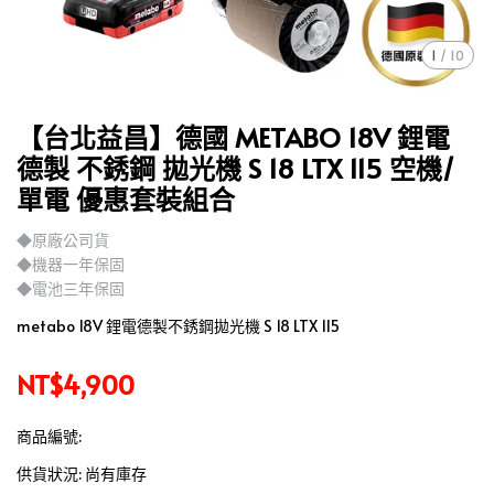
1
/
10
【台北益昌】德國 METABO 18V 鋰電
德製 不銹鋼 拋光機 S 18 LTX 115 空機/
單電 優惠套裝組合
◆原廠公司貨
◆機器一年保固
◆電池三年保固
metabo 18V 鋰電德製不銹鋼拋光機 S 18 LTX 115
NT$4,900
商品編號:
供貨狀況:
尚有庫存