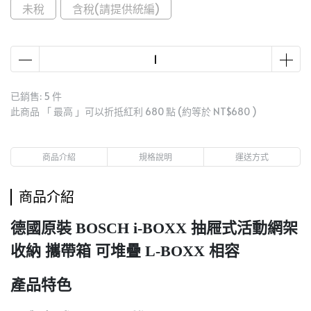
未稅
含稅(請提供統編)
已銷售: 5 件
此商品 「 最高 」可以折抵紅利
680
點 (約等於
NT$680
)
商品介紹
規格說明
運送方式
商品介紹
德國原裝 BOSCH i-BOXX 抽屜式活動網架
收納 攜帶箱 可堆疊 L-BOXX 相容
產品特色