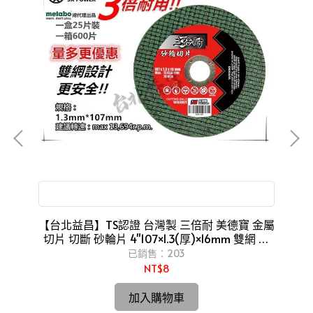
切割片
三倍耐 切!! 美德寶 金屬切片
【台北益昌】TS認證 台灣製 三倍耐 美德寶 金屬
台
切片 切斷 砂輪片 4"107×1.3(厚)×16mm 雙網 安
全
已銷售：203
NT$8
加入購物車