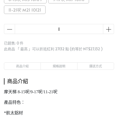
11-21呎 M21 10121
已銷售: 0 件
此商品 「 最高 」可以折抵紅利
27132
點 (約等於
NT$27,132
)
商品介紹
規格說明
運送方式
商品介紹
摩天梯 8-15呎/9-17呎/11-21呎
產品特色：
*航太鋁材