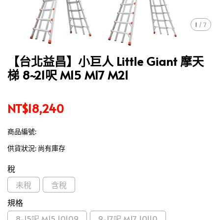
1
/
7
【台北益昌】小巨人 Little Giant 摩天
梯 8~21呎 M15 M17 M21
NT$18,240
商品編號:
供貨狀況:
尚有庫存
稅
未稅
含稅
規格
8-15呎 M15 10109
9-17呎 M17 10110