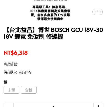
1
/
8
【台北益昌】博世 BOSCH GCU 18V-30
18V 鋰電 免碳刷 修邊機
NT$6,318
商品編號:
供貨狀況:
尚有庫存
稅
未稅
含稅