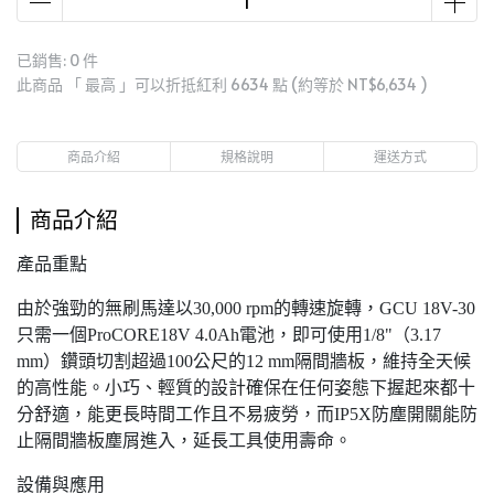
已銷售: 0 件
此商品 「 最高 」可以折抵紅利
6634
點 (約等於
NT$6,634
)
商品介紹
規格說明
運送方式
商品介紹
產品重點
由於強勁的無刷馬達以30,000 rpm的轉速旋轉，GCU 18V-30
只需一個ProCORE18V 4.0Ah電池，即可使用1/8"（3.17
mm）鑽頭切割超過100公尺的12 mm隔間牆板，維持全天候
的高性能。小巧、輕質的設計確保在任何姿態下握起來都十
分舒適，能更長時間工作且不易疲勞，而IP5X防塵開關能防
止隔間牆板塵屑進入，延長工具使用壽命。
設備與應用