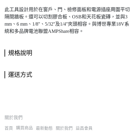
此工具設計用於在窗戶、門、檢修面板和電源插座周圍平切
隔間牆板。還可以切割膠合板、OSB和天花板瓷磚，並與3
mm、6 mm、1/8''、5/32''及1/4''夾頭相容。與博世專業18V系
統和多品牌電池聯盟AMPShare相容。
規格說明
運送方式
關於我們
購買商品
首頁
最新動態
關於我們
益昌會員