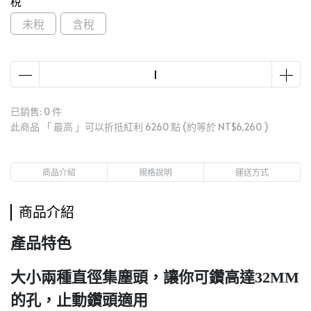
稅
未稅
含稅
已銷售: 0 件
此商品 「 最高 」可以折抵紅利
6260
點 (約等於
NT$6,260
)
商品介紹
規格說明
運送方式
商品介紹
產品特色
大小兩種直徑集塵頭，讓你可鑽高達32MM
的孔​，止動鑽頭適用​