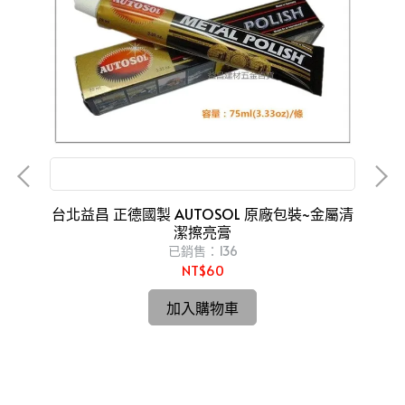
金屬亮光膏 磨砂膏 白鐵膏 金屬製品研磨 拋光
台
台北益昌 正德國製 AUTOSOL 原廠包裝~金屬清
潔擦亮膏
已銷售：136
NT$60
規格
加入購物車